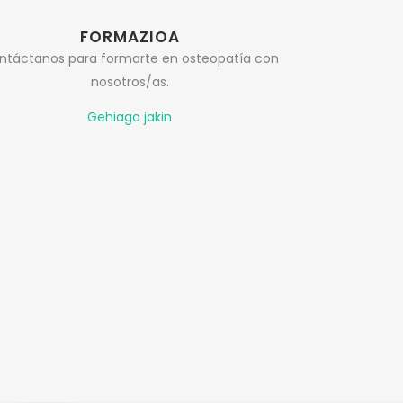
FORMAZIOA
ntáctanos para formarte en osteopatía con
nosotros/as.
Gehiago jakin