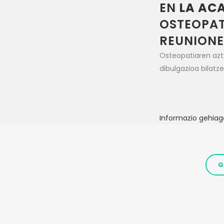
EN
LA AC
OSTEOPAT
REUNIONES
Osteopatiaren azte
dibulgazioa bilatz
Informazio gehiag
G