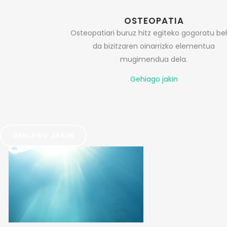
OSTEOPATIA
Osteopatiari buruz hitz egiteko gogoratu be
da bizitzaren oinarrizko elementua
mugimendua dela.
Gehiago jakin
GEHIAGO JAKIN