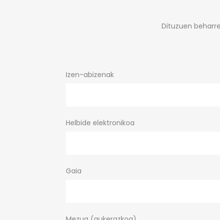
Dituzuen beharre
Izen-abizenak
Helbide elektronikoa
Gaia
Mezua (aukerazkoa)