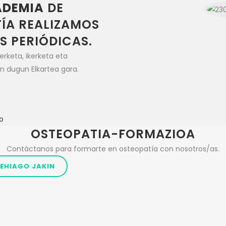
ADEMIA
DE
ÍA REALIZAMOS
 PERIÓDICAS.
rketa, ikerketa eta
en dugun Elkartea gara.
o
OSTEOPATIA-FORMAZIOA
Contáctanos para formarte en osteopatía con nosotros/as.
EHIAGO JAKIN