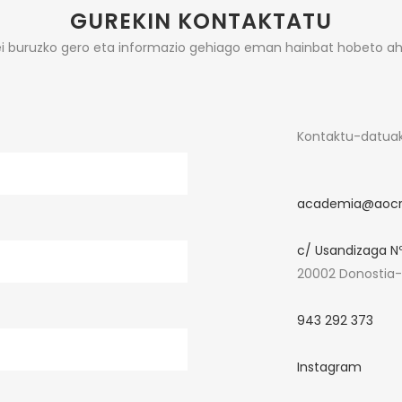
GUREKIN KONTAKTATU
i buruzko gero eta informazio gehiago eman hainbat hobeto ah
Kontaktu-datua
academia@aocr
c/ Usandizaga Nº8
20002 Donostia-
943 292 373
Instagram