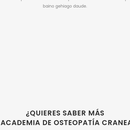
baino gehiago daude.
¿QUIERES SABER MÁS
 ACADEMIA DE OSTEOPATÍA CRANE