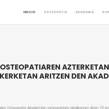
INICIO
OSTEOPATIA
AKADEMIA
KO
OSTEOPATIAREN AZTERKETA
IKERKETAN ARITZEN DEN AKA
eko Osteopatia Akademian osteopatiara dedikatzen diren 70 pr