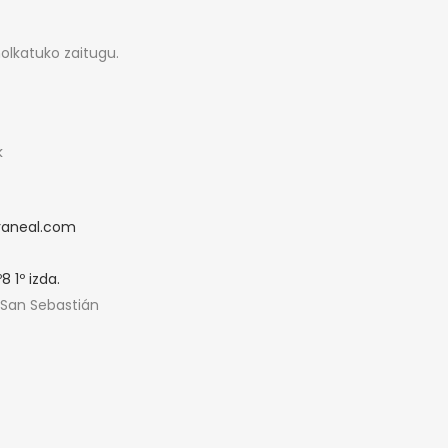
olkatuko zaitugu.
k
aneal.com
 1º izda.
San Sebastián