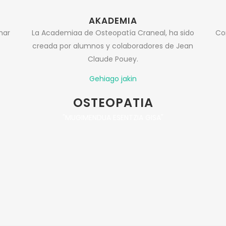
AKADEMIA
har
La Academiaa de Osteopatía Craneal, ha sido
Co
creada por alumnos y colaboradores de Jean
Claude Pouey.
Gehiago jakin
OSTEOPATIA
"MUGIMENDUA ESENTZIA GISA"